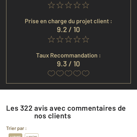
Prise en charge du projet client :
9.2 / 10
Taux Recommandation :
9.3 / 10
Les
322
avis avec commentaires de
nos clients
Trier par :
+ récent
+ ancien