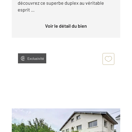
découvrez ce superbe duplex au véritable
esprit ...
Voir le détail du bien
Exclusivité
ST MAX 54
2
163 m
, 6 pièces
Ref : 40437