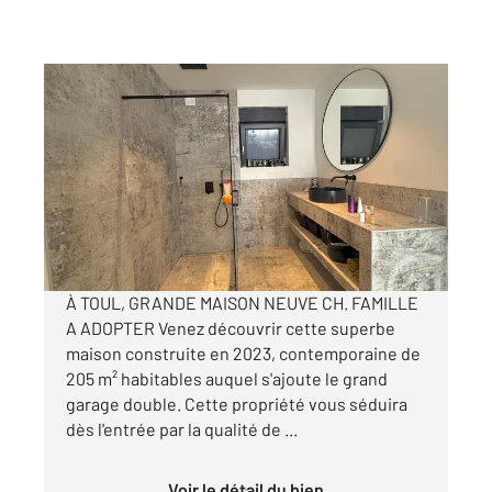
TOUL 54
2
205 m
, 5 pièces
Ref : 40582
Maison à vendre
595 000 €
Visiter le site dédié
À TOUL, GRANDE MAISON NEUVE CH. FAMILLE
A ADOPTER Venez découvrir cette superbe
maison construite en 2023, contemporaine de
205 m² habitables auquel s'ajoute le grand
garage double. Cette propriété vous séduira
dès l'entrée par la qualité de ...
Voir le détail du bien