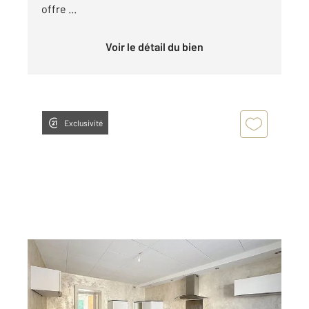
offre ...
Voir le détail du bien
Exclusivité
GONDREVILLE 54
2
131,28 m
, 5 pièces
Ref : 40581
Maison à vendre