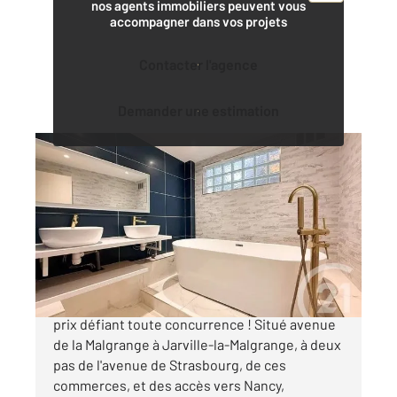
nos agents immobiliers peuvent vous
accompagner dans vos projets
Contacter l'agence
Demander une estimation
JARVILLE LA MALGRANGE 54
2
140 m
, 6 pièces
Ref : 40650
Appartement F6 à vendre
149 000 €
Esprit loft Des volumes exceptionnels - Un
prix défiant toute concurrence ! Situé avenue
de la Malgrange à Jarville-la-Malgrange, à deux
pas de l'avenue de Strasbourg, de ces
commerces, et des accès vers Nancy,