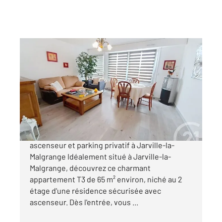
JARVILLE LA MALGRANGE 54
2
75 m
, 3 pièces
Ref : 40662
Appartement F3 à vendre
137 000 €
À vendre Bel appartement T3 avec balcon,
ascenseur et parking privatif à Jarville-la-
Malgrange Idéalement situé à Jarville-la-
Malgrange, découvrez ce charmant
appartement T3 de 65 m² environ, niché au 2
étage d'une résidence sécurisée avec
ascenseur. Dès l'entrée, vous ...