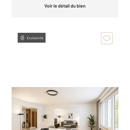
Voir le détail du bien
Exclusivité
NANCY 54
2
84,41 m
, 4 pièces
Ref : 40706
Appartement F5 à vendre
150 000 €