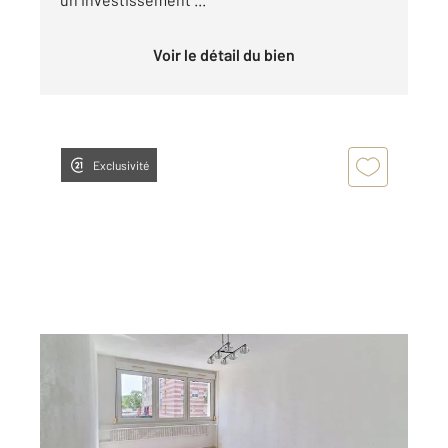
Voir le détail du bien
Exclusivité
LAXOU 54
2
64 m
, 3 pièces
Ref : 40741
Appartement F3 à vendre