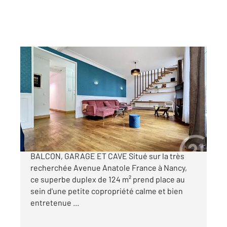
NANCY 54
2
122,60 m
, 5 pièces
Ref : 39914
Appartement F4 à vendre
379 000 €
RARE À LA VENTE DUPLEX 124 m² AVEC
BALCON, GARAGE ET CAVE Situé sur la très
recherchée Avenue Anatole France à Nancy,
ce superbe duplex de 124 m² prend place au
sein d'une petite copropriété calme et bien
entretenue ...