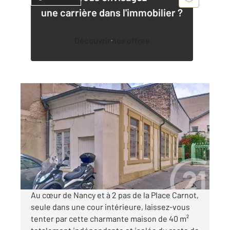
une carrière dans l'immobilier ?
Découvrir nos offres
NANCY 54
2
40 m
, 1 pièce
Ref : 40736
Maison à vendre
97 500 €
Visiter le site dédié
Au cœur de Nancy et à 2 pas de la Place Carnot,
seule dans une cour intérieure, laissez-vous
tenter par cette charmante maison de 40 m²