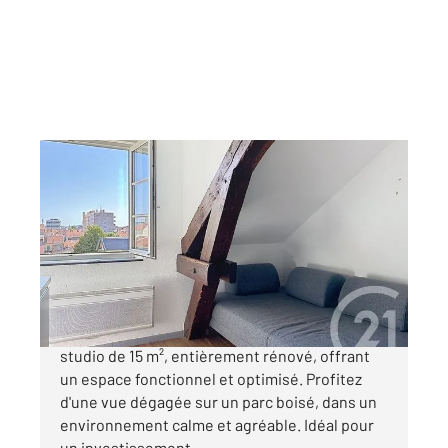
NANCY 54
2
14,84 m
, 1 pièce
Ref : 40813
Appartement Studio à vendre
67 000 €
À vendre Studio 14,84 m² à Nancy Charmant
studio de 15 m², entièrement rénové, offrant
un espace fonctionnel et optimisé. Profitez
d'une vue dégagée sur un parc boisé, dans un
environnement calme et agréable. Idéal pour
un investissement ...