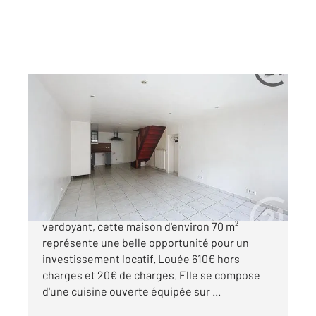
LIVERDUN 54
2
70 m
, 4 pièces
Ref : 39218
Maison à vendre
122 000 €
Située à Liverdun, dans un secteur agréable et
verdoyant, cette maison d'environ 70 m²
représente une belle opportunité pour un
investissement locatif. Louée 610€ hors
charges et 20€ de charges. Elle se compose
d'une cuisine ouverte équipée sur ...