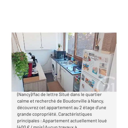
NANCY 54
2
33,55 m
, 2 pièces
Ref : 40727
Appartement F2 à vendre
84 000 €
Appartement à vendre Quartier Boudonville
(Nancy)/fac de lettre Situé dans le quartier
calme et recherché de Boudonville à Nancy,
découvrez cet appartement au 2 étage d'une
grande copropriété. Caractéristiques
principales : Appartement actuellement loué
(400 € / mois) Aucun travaux à ...