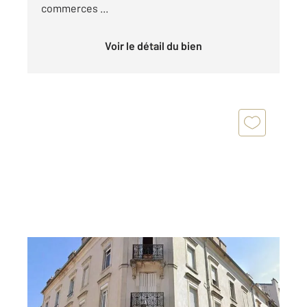
commerces ...
Voir le détail du bien
NANCY 54
2
89 m
, 4 pièces
Ref : 40470
Appartement F4 à vendre