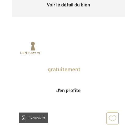
Voir le détail du bien
Prenez un temps d'avance sur le marché
en profitant
gratuitement
des Ventes
Privées CENTURY 21.
J'en profite
Exclusivité