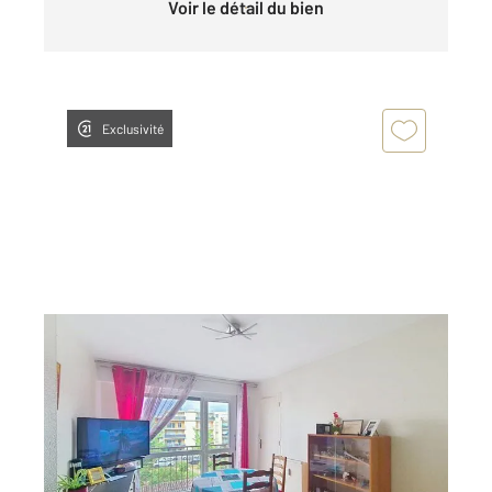
Voir le détail du bien
Exclusivité
NANCY 54
2
39,32 m
, 2 pièces
Ref : 39263
Appartement F2 à vendre
78 000 €
Visiter le site dédié