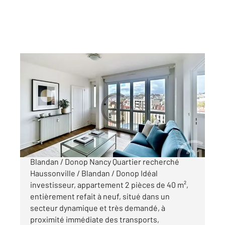
NANCY 54
2
40 m
, 2 pièces
Ref : 40589
Appartement F2 à vendre
95 000 €
Appartement 2 pièces 40 m² Haussonville /
Blandan / Donop Nancy Quartier recherché
Haussonville / Blandan / Donop Idéal
investisseur, appartement 2 pièces de 40 m²,
entièrement refait à neuf, situé dans un
secteur dynamique et très demandé, à
proximité immédiate des transports,