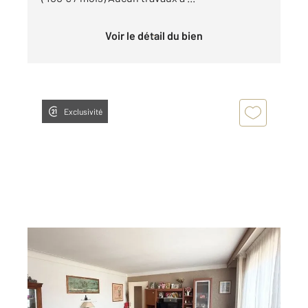
Voir le détail du bien
Exclusivité
NANCY 54
2
98 m
, 4 pièces
Ref : 40712
Appartement F5 à vendre