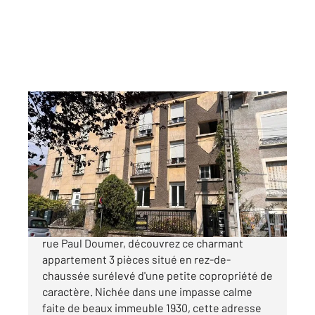
ST MAX 54
2
54 m
, 3 pièces
Ref : 40802
Appartement à vendre
137 500 €
Au cœur de Saint-Max, dans la très appréciée
rue Paul Doumer, découvrez ce charmant
appartement 3 pièces situé en rez-de-
chaussée surélevé d'une petite copropriété de
caractère. Nichée dans une impasse calme
faite de beaux immeuble 1930, cette adresse