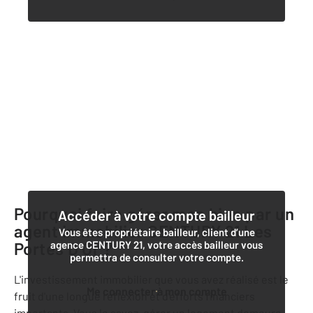
Pourquoi faire gérer mon bien par un
Accéder à votre compte bailleur
agent immobilier
CENTURY 21 Les
Vous êtes propriétaire bailleur, client d’une
Portes D'Or
agence CENTURY 21, votre accès bailleur vous
?
permettra de consulter votre compte.
L'investissement immobilier que vous avez réalisé est le
Me connecter à mon compte
fruit d'une longue réflexion et d'efforts financiers
importants. Vous le savez, gérer un logement demeure