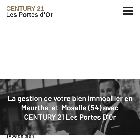
CENTURY 21
Les Portes d'Or
Agence immobilière
Mettre en gestion
La gestion de votre bien immobilier en
Demande d'informations pour la
Meurthe-et-Moselle (54) avec
gestion de votre bien
CENTURY 21 Les Portes D'Or
Concernant votre bien
Type de bien
*