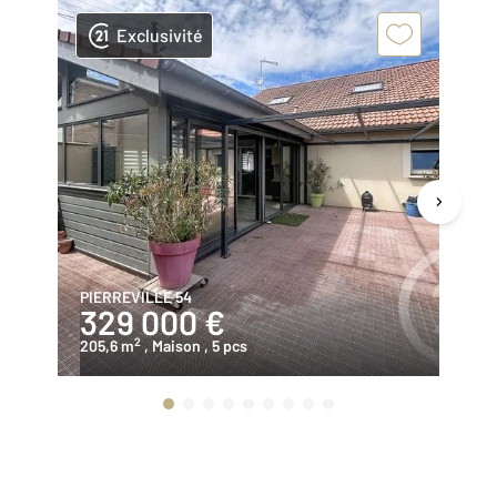
Exclusivité
PIERREVILLE 54
ST
329 000 €
4
2
205,6 m
, Maison
, 5 pcs
16