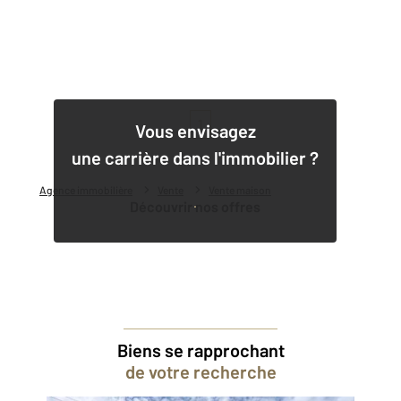
1
Vous envisagez
une carrière dans l'immobilier ?
Agence immobilière
Vente
Vente maison
Découvrir nos offres
Biens se rapprochant
de votre recherche