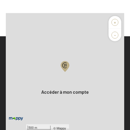
+
-
Parlons de vous, parlons biens
Votre compte :
Accéder à mon compte
500 m
©
Mappy