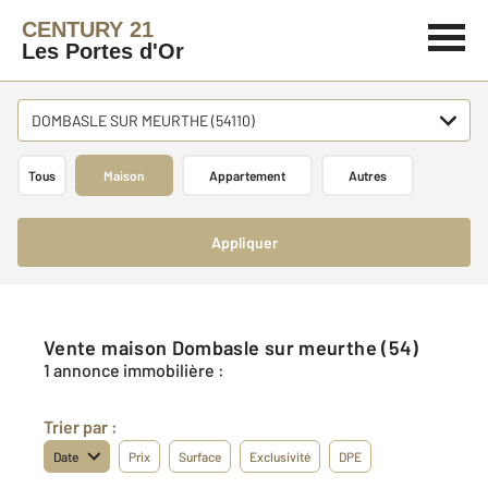
CENTURY 21
Les Portes d'Or
DOMBASLE SUR MEURTHE (54110)
Tous
Maison
Appartement
Autres
Appliquer
Vente maison Dombasle sur meurthe (54)
1 annonce immobilière :
Trier par :
Date
Prix
Surface
Exclusivité
DPE