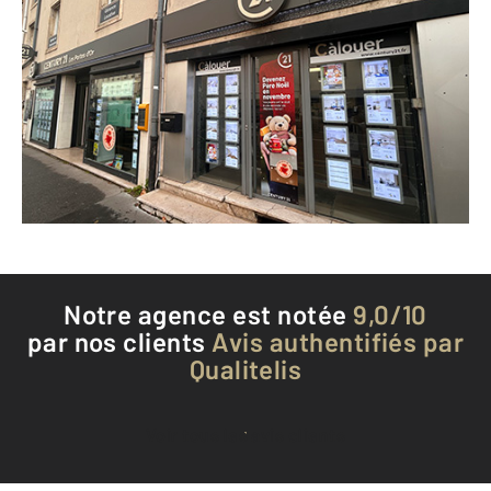
CENTURY 21 Les Portes d'Or
16 avenue Carnot
ST MAX - 54130
Envoyer un message
Téléphoner à l'agence
Notre agence est notée
9,0/10
par nos clients
Avis authentifiés par
Qualitelis
Voir tous les avis clients