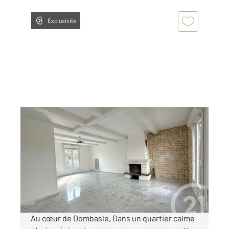
Exclusivité
DOMBASLE SUR MEURTHE 54
2
140 m
, 7 pièces
Ref : 40299
Maison à vendre
285 000 €
Visiter le site dédié
Au cœur de Dombasle, Dans un quartier calme