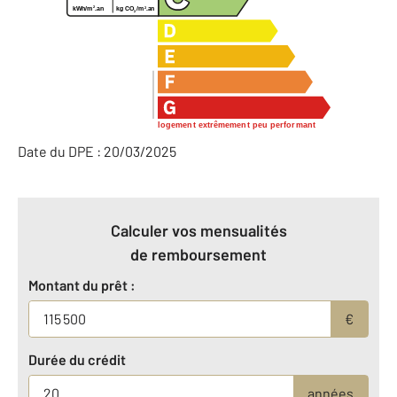
2
2
kg CO
/m
.an
kWh/m
.an
2
logement extrêmement peu performant
Date du DPE : 20/03/2025
Calculer vos mensualités
de remboursement
Montant du prêt :
€
Durée du crédit
années