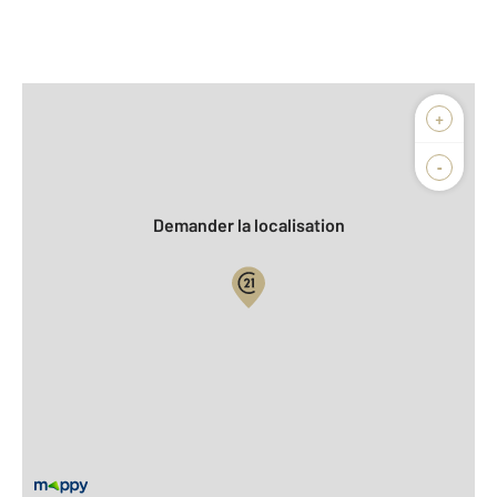
Afficher sur la carte :
+
Agence
Biens vendus
-
Demander la localisation
Vue globale
2
Surface totale : 494 m
À savoir
Barèmes d'honoraires de l'agence