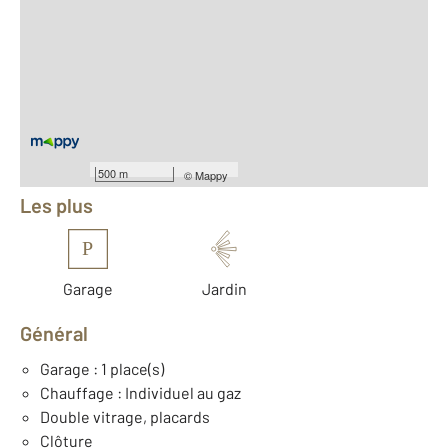
2
Surface totale : 131,3 m
2
Surface habitable : 131,3 m
2
Surface terrain : 1 000 m
Nombre de pièces : 5
[Voir le détail]
Équipements
500 m
©
Mappy
Les plus
P
Garage
Jardin
Général
Garage : 1 place(s)
Chauffage : Individuel au gaz
Double vitrage, placards
Clôture