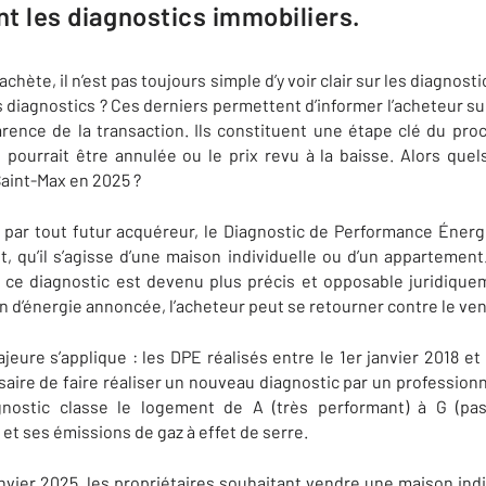
t les diagnostics immobiliers.
hète, il n’est pas toujours simple d’y voir clair sur les diagnost
 diagnostics ? Ces derniers permettent d’informer l’acheteur sur
arence de la transaction. Ils constituent une étape clé du pr
te pourrait être annulée ou le prix revu à la baisse. Alors que
Saint-Max en 2025 ?
 par tout futur acquéreur, le Diagnostic de Performance Énergé
, qu’il s’agisse d’une maison individuelle ou d’un appartemen
 ce diagnostic est devenu plus précis et opposable juridique
n d’énergie annoncée, l’acheteur peut se retourner contre le ve
ure s’applique : les DPE réalisés entre le 1er janvier 2018 et 
saire de faire réaliser un nouveau diagnostic par un professionn
gnostic classe le logement de A (très performant) à G (pas
t ses émissions de gaz à effet de serre.
 janvier 2025, les propriétaires souhaitant vendre une maison in