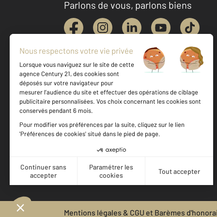
Parlons de vous, parlons biens
Votre agence est notée
Achat
Location
Vente
Gestion
9,0
/
10
8,5/10
Mentions légales & CGU et Barèmes d'honora