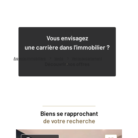
1
Vous envisagez
une carrière dans l'immobilier ?
Agence immobilière
Vente
Vente appartement
Découvrir nos offres
Biens se rapprochant
de votre recherche