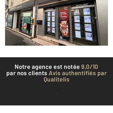
16 avenue Carnot
ST MAX - 54130
Envoyer un message
Téléphoner à l'agence
Notre agence est notée
9,0/10
par nos clients
Avis authentifiés par
Qualitelis
Voir tous les avis clients