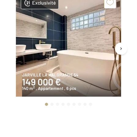
Exclusivité
JARVILLE LA MALGRANGE 54
ST
149 000 €
4
2
140 m
, Appartement
, 6 pcs
16