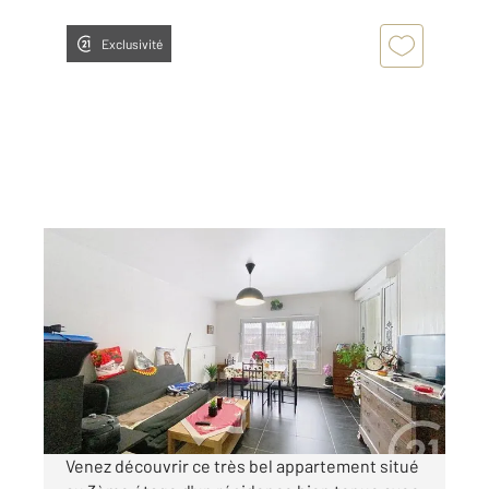
Exclusivité
ESSEY LES NANCY 54
2
52,17 m
, 2 pièces
Ref : 40382
Appartement T2 à vendre
100 000 €
Visiter le site dédié
Venez découvrir ce très bel appartement situé