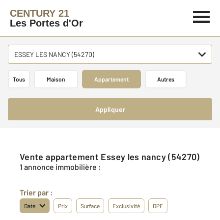
CENTURY 21
Les Portes d'Or
ESSEY LES NANCY (54270)
Tous
Maison
Appartement
Autres
Appliquer
Vente appartement Essey les nancy (54270)
1 annonce immobilière :
Trier par :
Date
Prix
Surface
Exclusivité
DPE