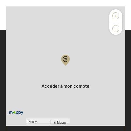
+
-
Parlons de vous, parlons biens
Votre compte :
Accéder à mon compte
500 m
©
Mappy