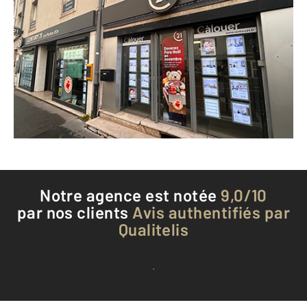
CENTURY 21 Les Portes d'Or
16 avenue Carnot
ST MAX - 54130
Envoyer un message
Téléphoner à l'agence
Notre agence est notée
9,0/10
par nos clients
Avis authentifiés par
Qualitelis
Voir tous les avis clients