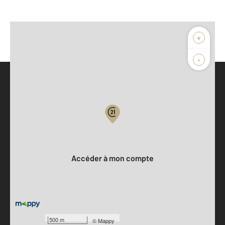
+
-
Parlons de vous, parlons biens
Votre compte :
Accéder à mon compte
500 m
©
Mappy