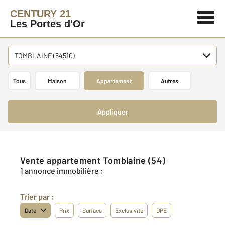
CENTURY 21
Les Portes d'Or
TOMBLAINE (54510)
Tous
Maison
Appartement
Autres
Appliquer
Vente appartement Tomblaine (54)
1 annonce immobilière :
Trier par :
Date
Prix
Surface
Exclusivité
DPE