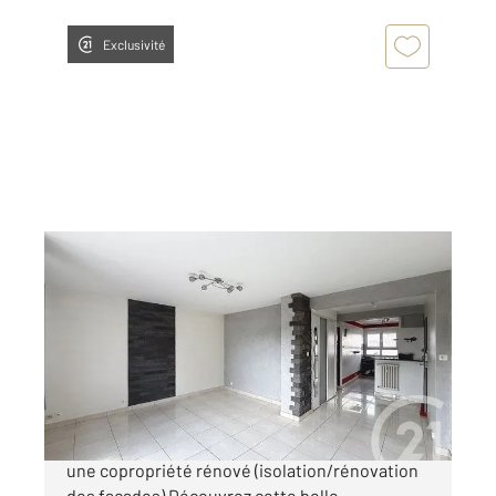
Exclusivité
TOMBLAINE 54
2
49 m
, 2 pièces
Ref : 40277
Appartement F2 à vendre
94 000 €
Tomblaine Bel appartement T2 rénové, dans
une copropriété rénové (isolation/rénovation
des façades) Découvrez cette belle