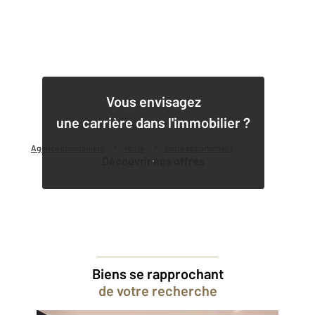
1
Vous envisagez
une carrière dans l'immobilier ?
Agence immobilière
Vente
Vente appartement
Découvrir nos offres
Biens se rapprochant
de votre recherche