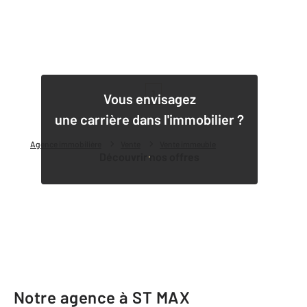
1
Vous envisagez
une carrière dans l'immobilier ?
Agence immobilière
Vente
Vente immeuble
Découvrir nos offres
Notre agence à ST MAX