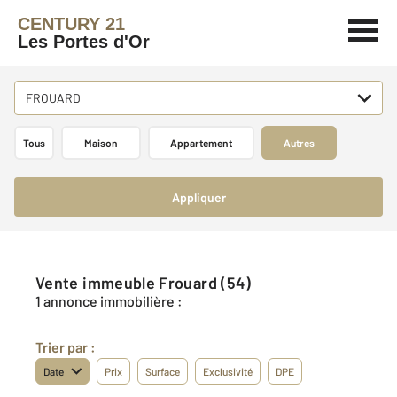
CENTURY 21
Les Portes d'Or
FROUARD
Tous
Maison
Appartement
Autres
Appliquer
Vente immeuble Frouard (54)
1 annonce immobilière :
Trier par :
Date
Prix
Surface
Exclusivité
DPE