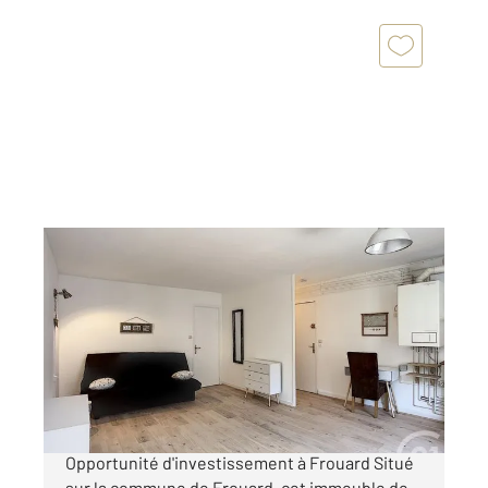
FROUARD 54
2
270 m
Ref : 39320
Immeuble à vendre
330 000 €
Immeuble de rapport 7 appartements
Opportunité d'investissement à Frouard Situé
sur la commune de Frouard, cet immeuble de