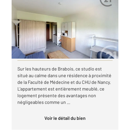
VANDOEUVRE LES NANCY 54
2
17,10 m
, 1 pièce
Ref : 40492
Appartement Studio à louer
380 €
par mois charges comprises
Visiter le site dédié
Sur les hauteurs de Brabois, ce studio est
situé au calme dans une résidence à proximité
de la Faculté de Médecine et du CHU de Nancy.
L'appartement est entièrement meublé, ce
logement présente des avantages non
négligeables comme un ...
Voir le détail du bien