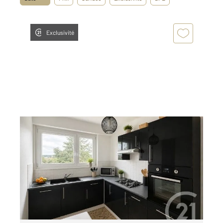
Exclusivité
ST MAX 54
2
49,80 m
, 2 pièces
Ref : 40679
Appartement F2 à louer
630 €
par mois charges comprises
Visiter le site dédié