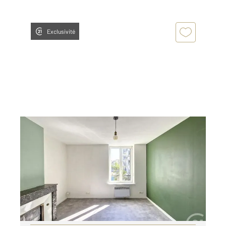
Exclusivité
NANCY 54
2
27,51 m
, 1 pièce
Ref : 40814
Appartement F1 à louer
430 €
par mois charges comprises
Visiter le site dédié