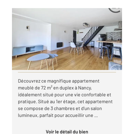
NANCY 54
2
71,71 m
, 4 pièces
Ref : 40618
Appartement F4 à louer
990 €
par mois charges comprises
Visiter le site dédié
Découvrez ce magnifique appartement
meublé de 72 m² en duplex à Nancy,
idéalement situé pour une vie confortable et
pratique. Situé au 1er étage, cet appartement
se compose de 3 chambres et d'un salon
lumineux, parfait pour accueillir une ...
Voir le détail du bien