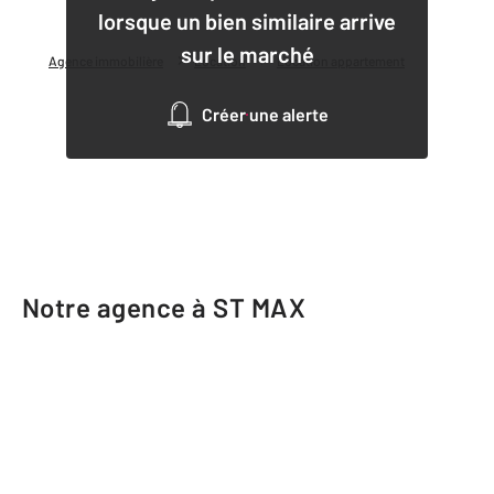
lorsque un bien similaire arrive
sur le marché
Agence immobilière
Location
Location appartement
Créer une alerte
Notre agence à ST MAX