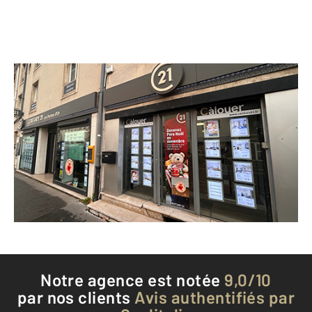
CENTURY 21 Les Portes d'Or
16 avenue Carnot
ST MAX - 54130
Envoyer un message
Téléphoner à l'agence
Notre agence est notée
9,0/10
par nos clients
Avis authentifiés par