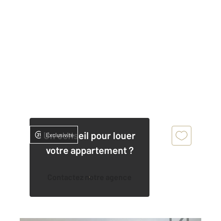
Un conseil pour louer
Exclusivité
votre appartement ?
Contactez notre agence