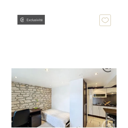
Exclusivité
NANCY 54
2
19,73 m
, 1 pièce
Ref : 40680
Appartement Studio à louer
430 €
par mois charges comprises
Visiter le site dédié