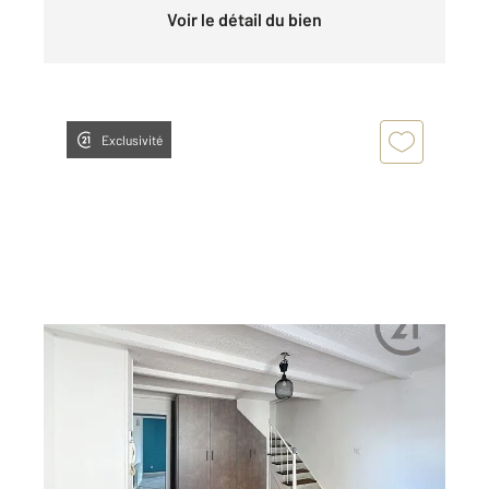
Voir le détail du bien
Exclusivité
LEYR 54
2
59,43 m
, 3 pièces
Ref : 40467
Appartement Duplex à louer
585 €