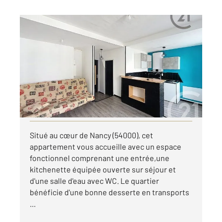
NANCY 54
2
24,60 m
, 1 pièce
Ref : 40808
Appartement Studio à louer
435 €
par mois charges comprises
Visiter le site dédié
Situé au cœur de Nancy (54000), cet
appartement vous accueille avec un espace
fonctionnel comprenant une entrée,une
kitchenette équipée ouverte sur séjour et
d'une salle d'eau avec WC. Le quartier
bénéficie d'une bonne desserte en transports
...