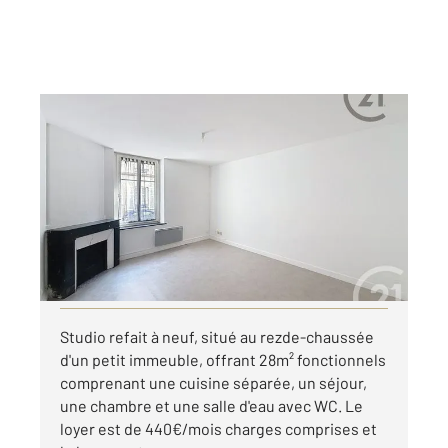
NANCY 54
2
28,14 m
, 1 pièce
Ref : 38030
Appartement F1 à louer
440 €
par mois charges comprises
Visiter le site dédié
Studio refait à neuf, situé au rezde-chaussée
d'un petit immeuble, offrant 28m² fonctionnels
comprenant une cuisine séparée, un séjour,
une chambre et une salle d'eau avec WC. Le
loyer est de 440€/mois charges comprises et