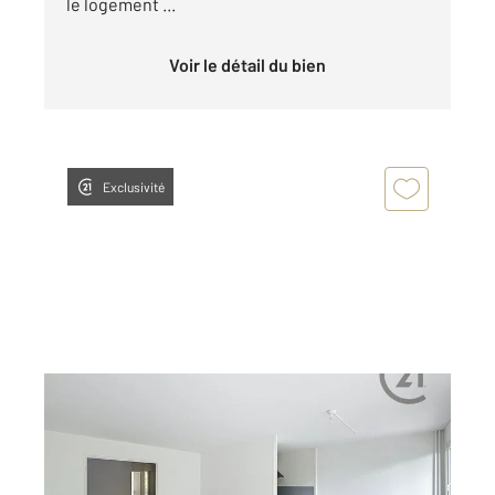
le logement ...
Voir le détail du bien
Exclusivité
ST MAX 54
2
71,46 m
, 3 pièces
Ref : 37206
Appartement F3 à louer