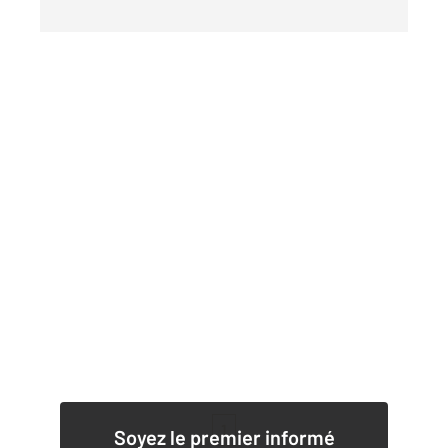
1
Soyez le premier informé