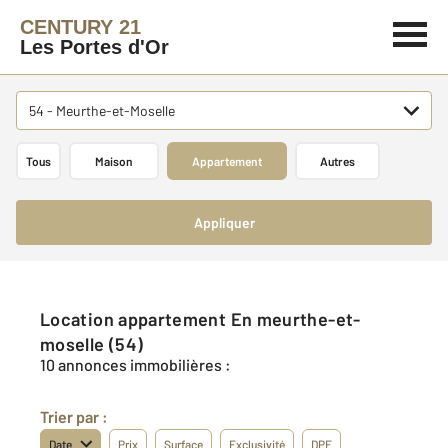
CENTURY 21
Les Portes d'Or
54 - Meurthe-et-Moselle
Tous
Maison
Appartement
Autres
Appliquer
Location appartement En meurthe-et-
moselle (54)
10 annonces immobilières :
Trier par :
Date
Prix
Surface
Exclusivité
DPE