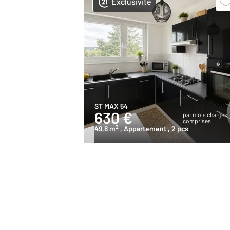
Exclusivité
ST MAX 54
630 €
par mois charges
comprises
2
49,8 m
, Appartement
, 2 pcs