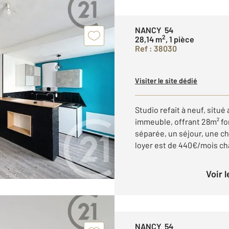
NANCY 54
2
28,14 m
, 1 pièce
Ref : 38030
Visiter le site dédié
Studio refait à neuf, situ
immeuble, offrant 28m² f
séparée, un séjour, une c
loyer est de 440€/mois ch
Voir 
NANCY 54