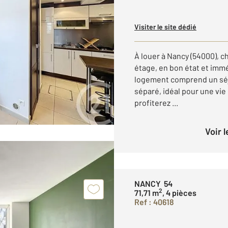
Visiter le site dédié
À louer à Nancy (54000), 
étage, en bon état et imm
logement comprend un séj
séparé, idéal pour une vie
profiterez ...
Voir 
NANCY 54
2
71,71 m
, 4 pièces
Ref : 40618