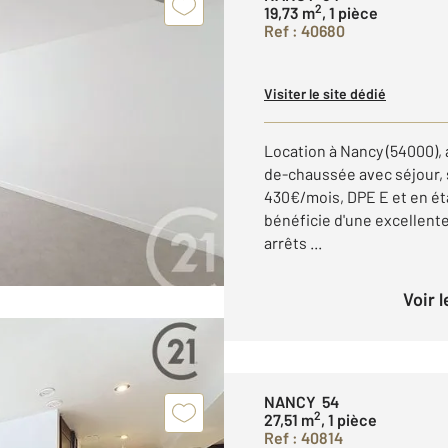
2
19,73 m
, 1 pièce
Ref : 40680
Visiter le site dédié
Location à Nancy (54000),
de-chaussée avec séjour, 
430€/mois, DPE E et en éta
bénéficie d'une excellente
arrêts ...
Voir 
NANCY 54
2
27,51 m
, 1 pièce
Ref : 40814