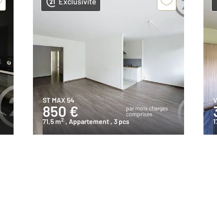
Exclusivité
ST MAX 54
V
850 €
par mois charges
comprises
2
71,5 m
, Appartement
, 3 pcs
1