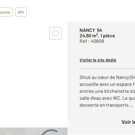
usivité
DPE
NANCY 54
2
24,60 m
, 1 pièce
Ref : 40808
Visiter le site dédié
Situé au cœur de Nancy (5
accueille avec un espace
entrée,une kitchenette éq
salle d'eau avec WC. Le qu
desserte en transports ...
Voir 