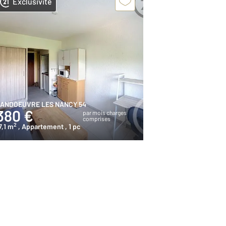
Exclusivité
ANDOEUVRE LES NANCY 54
380 €
par mois charges
comprises
2
7,1 m
, Appartement
, 1 pc